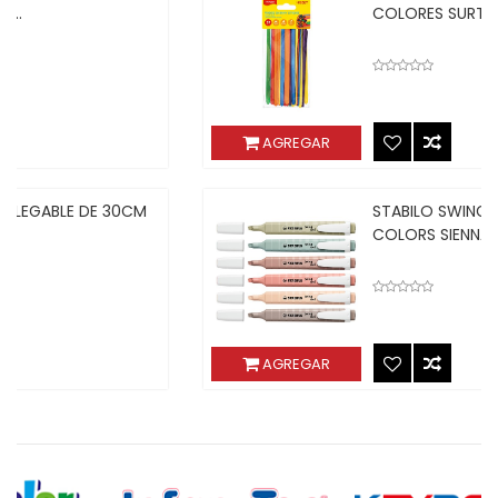
COLORES SURT. 140MMX5...
AGREGAR
STABILO SWING COOL NATURE
COLORS SIENNA 275/175
AGREGAR