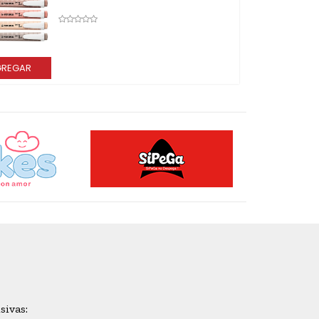
REGAR
AGR
sivas: