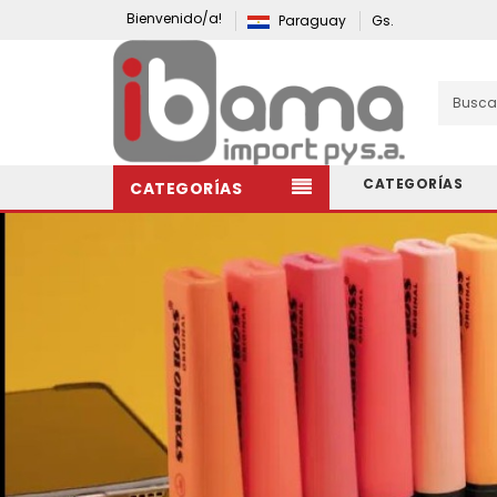
Bienvenido/a!
Paraguay
Gs.
CATEGORÍAS
CATEGORÍAS
Elementos De Papelería Y Oficina.