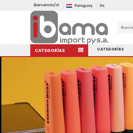
Bienvenido/a!
Paraguay
Gs.
CATEGORÍAS
CATEGORÍAS
Elementos De Papelería Y Oficina.