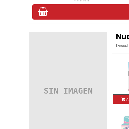
Nu
Descub
KEYROAD TIJERA DE PLASTICO 5"
PUNTA REDONDA EXH...
AGREGAR
KEYROAD REGLA PLEGABLE DE 30CM
KR973146