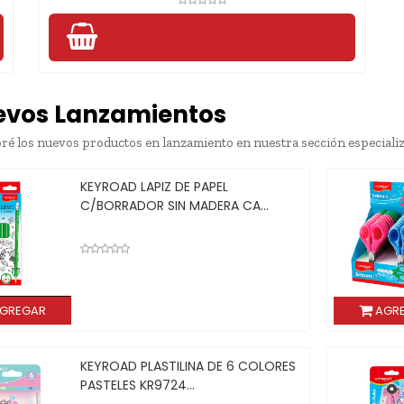
evos Lanzamientos
ré los nuevos productos en lanzamiento en nuestra sección especiali
KEYROAD PALITOS DE MADERA
COLOR NATURAL 140MMX5...
AGREGAR
AG
KEYROAD PALITOS DE MADERA
COLORES SURT. 140MMX5...